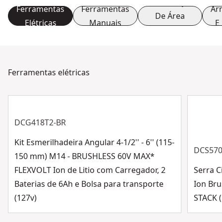
Manutenção
Ferramentas
Ferramentas
Ar
De Área
Elétricas
Manuais
E
Externa
Ferramentas elétricas
DCG418T2-BR
Kit Esmerilhadeira Angular 4-1/2'' - 6'' (115-
DCS57
150 mm) M14 - BRUSHLESS 60V MAX*
FLEXVOLT Ion de Litio com Carregador, 2
Serra C
Baterias de 6Ah e Bolsa para transporte
Ion Br
(127v)
STACK 