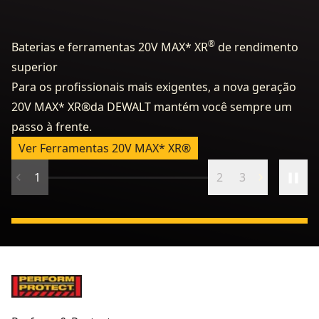
®
Baterias e ferramentas 20V MAX* XR
de rendimento
superior
Para os profissionais mais exigentes, a nova geração
3
20V MAX* XR®da DEWALT mantém você sempre um
M
passo à frente.
so
Ver Ferramentas 20V MAX* XR®
1
2
3