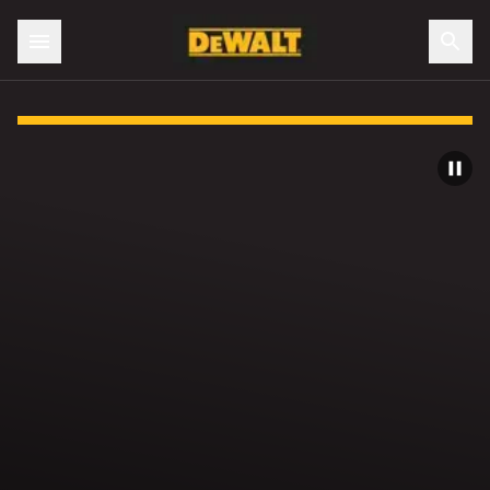
Slide 1 of 3: Baterias e ferramentas 20V MAX* XR® de rend