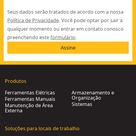
Seus dados serão tratados de acordo com a nossa
Política de Privacidade
. Você pode optar por sair a
qualquer momento ou entrar em contato conosco
preenchendo este
formulário
.
Assine
Produtos
Ferramentas Elétricas
Armazenamento e
Organização
Ferramentas Manuais
Sistemas
Manutenção de Área
Externa
Soluções para locais de trabalho